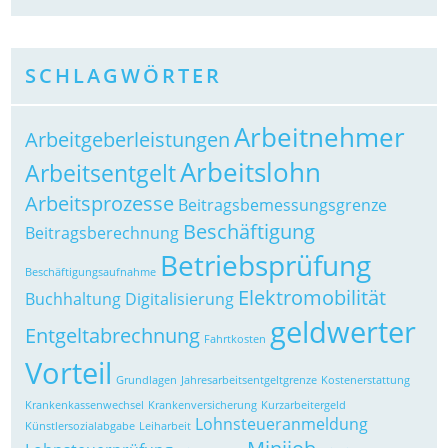
SCHLAGWÖRTER
Arbeitnehmer
Arbeitgeberleistungen
Arbeitslohn
Arbeitsentgelt
Arbeitsprozesse
Beitragsbemessungsgrenze
Beschäftigung
Beitragsberechnung
Betriebsprüfung
Beschäftigungsaufnahme
Elektromobilität
Buchhaltung
Digitalisierung
geldwerter
Entgeltabrechnung
Fahrtkosten
Vorteil
Grundlagen
Jahresarbeitsentgeltgrenze
Kostenerstattung
Krankenkassenwechsel
Krankenversicherung
Kurzarbeitergeld
Lohnsteueranmeldung
Künstlersozialabgabe
Leiharbeit