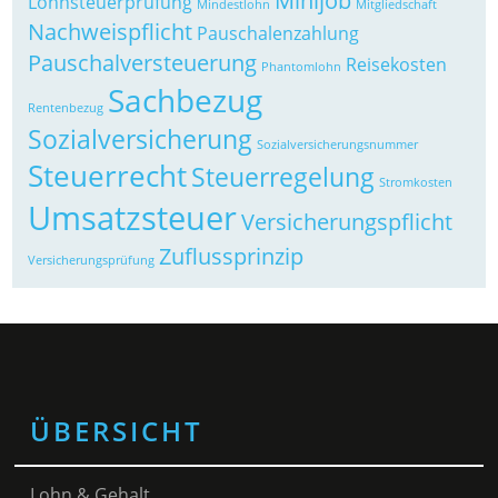
Minijob
Lohnsteuerprüfung
Mindestlohn
Mitgliedschaft
Nachweispflicht
Pauschalenzahlung
Pauschalversteuerung
Reisekosten
Phantomlohn
Sachbezug
Rentenbezug
Sozialversicherung
Sozialversicherungsnummer
Steuerrecht
Steuerregelung
Stromkosten
Umsatzsteuer
Versicherungspflicht
Zuflussprinzip
Versicherungsprüfung
ÜBERSICHT
Lohn & Gehalt